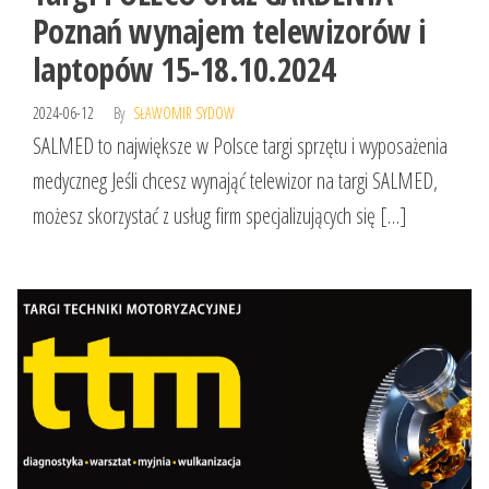
Poznań wynajem telewizorów i
laptopów 15-18.10.2024
2024-06-12
By
SŁAWOMIR SYDOW
SALMED to największe w Polsce targi sprzętu i wyposażenia
medyczneg Jeśli chcesz wynająć telewizor na targi SALMED,
możesz skorzystać z usług firm specjalizujących się […]