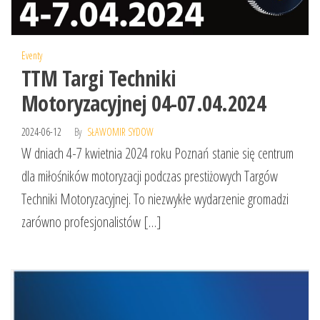
Eventy
TTM Targi Techniki
Motoryzacyjnej 04-07.04.2024
2024-06-12
By
SŁAWOMIR SYDOW
W dniach 4-7 kwietnia 2024 roku Poznań stanie się centrum
dla miłośników motoryzacji podczas prestiżowych Targów
Techniki Motoryzacyjnej. To niezwykłe wydarzenie gromadzi
zarówno profesjonalistów […]