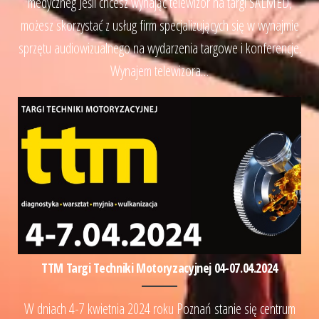
medyczneg Jeśli chcesz wynająć telewizor na targi SALMED,
możesz skorzystać z usług firm specjalizujących się w wynajmie
sprzętu audiowizualnego na wydarzenia targowe i konferencje.
Wynajem telewizora…
TTM Targi Techniki Motoryzacyjnej 04-07.04.2024
W dniach 4-7 kwietnia 2024 roku Poznań stanie się centrum