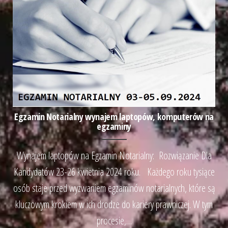
Egzamin Notarialny wynajem laptopów, komputerów na
egzaminy
Wynajem laptopów na Egzamin Notarialny: Rozwiązanie Dla
Kandydatów 23-26 kwietnia 2024 roku. Każdego roku tysiące
osób staje przed wyzwaniem egzaminów notarialnych, które są
kluczowym krokiem w ich drodze do kariery prawniczej. W tym
procesie,…