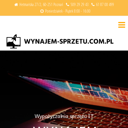
Hetmańska 27/2, 60-251 Poznań
509 29 29 43
61 87 00 499
Poniedziałek - Piątek 8:00 - 16:00
Wy
IT
la
te
ek
pr
Wypożyczalnia sprzętu IT