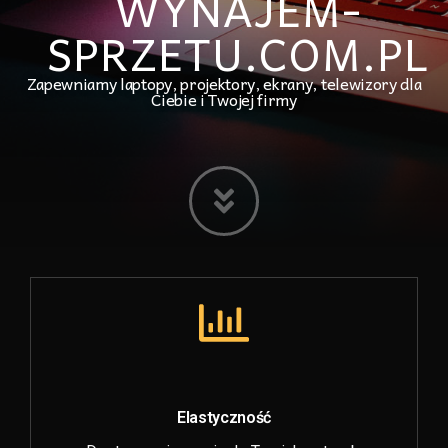
WYNAJEM-
SPRZETU.COM.PL
Zapewniamy laptopy, projektory, ekrany, telewizory dla
Ciebie i Twojej firmy
Elastyczność