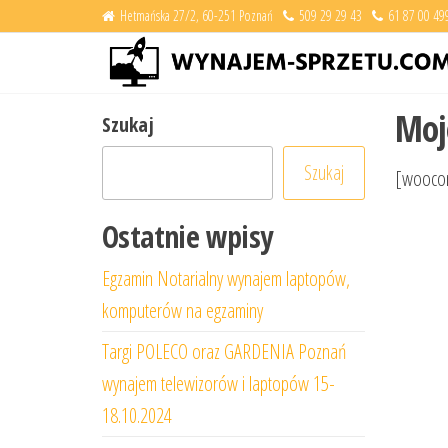
Skip
Hetmańska 27/2, 60-251 Poznań
509 29 29 43
61 87 00 49
to
the
content
Moj
Szukaj
Szukaj
[wooco
Ostatnie wpisy
Egzamin Notarialny wynajem laptopów,
komputerów na egzaminy
Targi POLECO oraz GARDENIA Poznań
wynajem telewizorów i laptopów 15-
18.10.2024