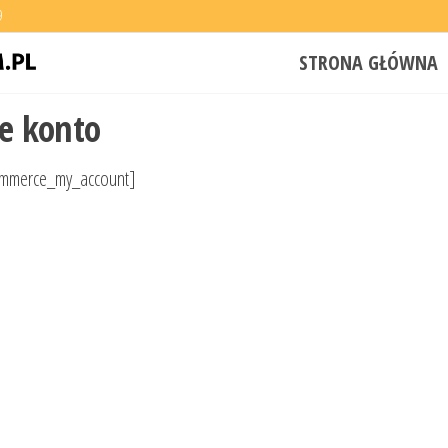
9
Wypożyczalnia
STRONA GŁÓWNA
IT – wynajem
laptopów,
e konto
telewizorów,
mmerce_my_account]
ekranów,
projektorów