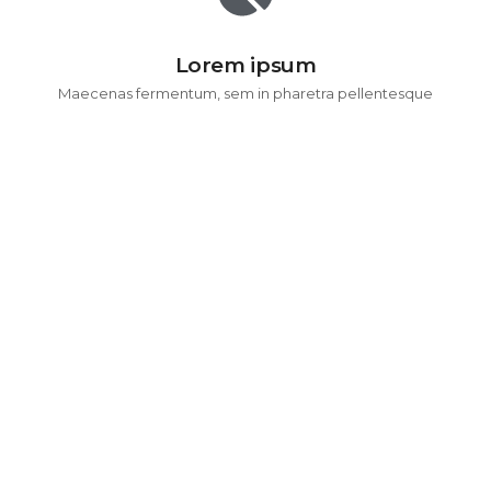
Lorem ipsum
Maecenas fermentum, sem in pharetra pellentesque
220
Completed Projects